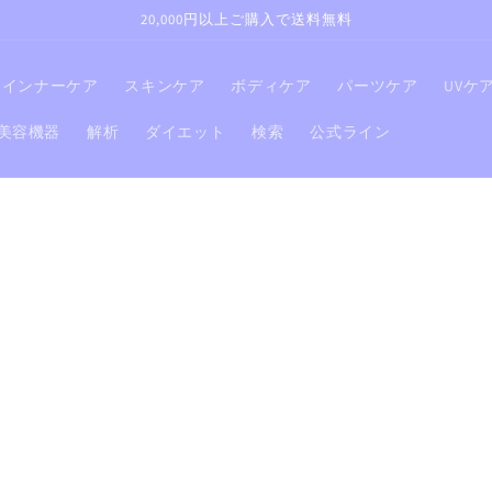
20,000円以上ご購入で送料無料
インナーケア
スキンケア
ボディケア
パーツケア
UVケ
美容機器
解析
ダイエット
検索
公式ライン