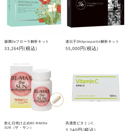
腸菌Deフローラ解析キット
遺伝子DNAprosport14解析キット
通
33,264円(税込)
通
55,000円(税込)
常
常
価
価
格
格
飲む日焼け止めBE-MAXthe
高濃度ビタミンC
SUN（ザ・サン）
通
3,240円(税込)