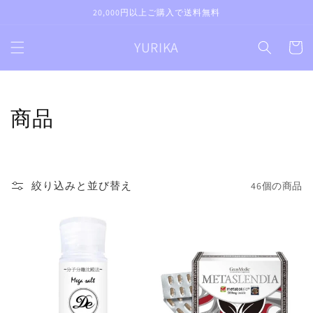
コンテ
20,000円以上ご購入で送料無料
ンツに
進む
カ
YURIKA
ー
ト
コ
商品
レ
ク
絞り込みと並び替え
46個の商品
シ
ョ
ン
: