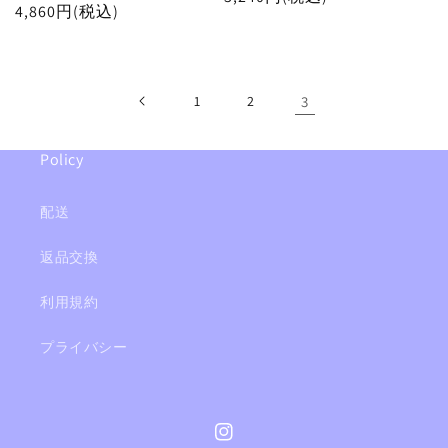
通
4,860円(税込)
常
常
価
価
格
格
1
2
3
Policy
配送
返品交換
利用規約
プライバシー
Instagram