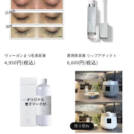
格
格
ヴィーガンまつ毛美容液
唇用美容液 リップアディクト
通
4,950円(税込)
通
6,600円(税込)
常
常
価
価
格
格
売り切れ