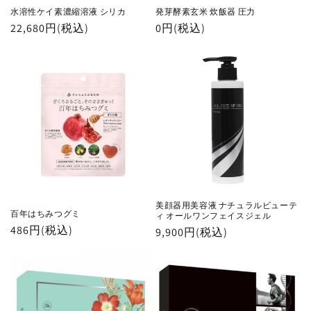
水溶性ケイ素濃縮溶液 シリカ
発芽酵素玄米 炊飯器 圧力
通
22,680円(税込)
通
0円(税込)
常
常
価
価
格
格
美顔器用美容液 ナチュラルビューテ
百年はちみつグミ
ィ オールワンフェイスジェル
通
486円(税込)
通
9,900円(税込)
常
常
価
価
格
格