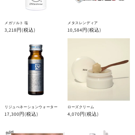
メガソルト 塩
メタスレンディア
通
3,218円(税込)
通
10,584円(税込)
常
常
価
価
格
格
リジュべネーションウォーター
ローズクリーム
通
17,300円(税込)
通
4,070円(税込)
常
常
価
価